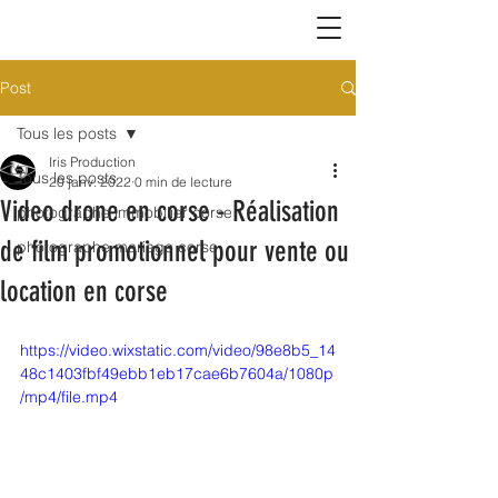
Post
Tous les posts
Iris Production
Tous les posts
20 janv. 2022
0 min de lecture
Video drone en corse - Réalisation
photographe immobilier corse
de film promotionnel pour vente ou
photographe mariage corse
location en corse
https://video.wixstatic.com/video/98e8b5_14
48c1403fbf49ebb1eb17cae6b7604a/1080p
/mp4/file.mp4