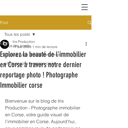
Post
Tous les posts
Iris Production
Tous les posts
17 avr. 2024
1 min de lecture
Explorez la beauté de l'immobilier
photographe immobilier corse
en Corse à travers notre dernier
photographe mariage corse
reportage photo ! Photographe
Immobilier corse
Bienvenue sur le blog de Iris 
Production - Photographe immobilier 
en Corse, votre guide visuel de 
l'immobilier en Corse. Aujourd'hui, 