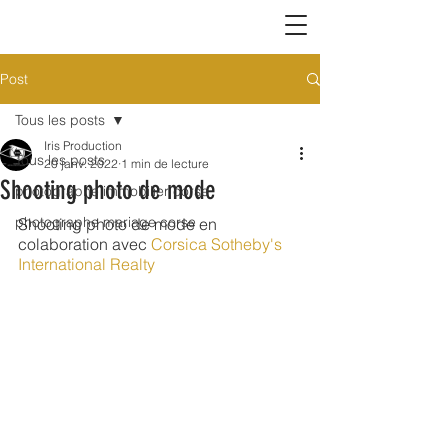
Post
Tous les posts
Iris Production
Tous les posts
20 janv. 2022
1 min de lecture
Shooting photo de mode
photographe immobilier corse
photographe mariage corse
Shooting photo de mode en 
colaboration avec 
Corsica Sotheby's 
International Realty