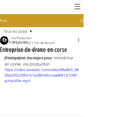
Post
Tous les posts
Iris Production
Tous les posts
20 janv. 2022
1 min de lecture
Entreprise de drone en corse
photographe immobilier corse
Réalisation de video pour immobilier 
photographe mariage corse
en corse. iris production
https://video.wixstatic.com/video/98e8b5_86
00a520c23841b7a299165ccaa96813/1080
p/mp4/file.mp4