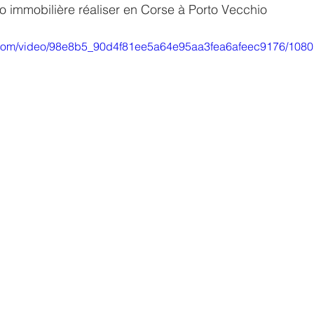
 immobilière réaliser en Corse à Porto Vecchio
ic.com/video/98e8b5_90d4f81ee5a64e95aa3fea6afeec9176/1080