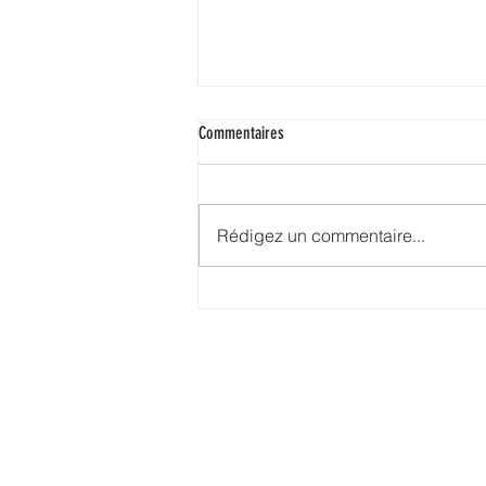
Commentaires
Rédigez un commentaire...
Explorez la beauté de l'immobilier en
Corse à travers notre dernier reportage
photo ! Photographe Immobilier corse