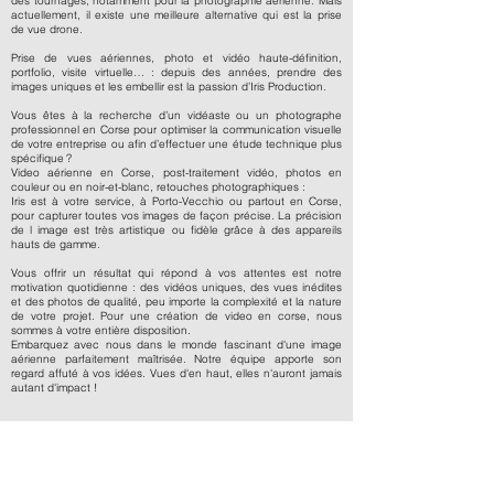
des tournages, notamment pour la photographie aérienne. Mais
actuellement, il existe une meilleure alternative qui est la prise
de vue drone.
Prise de vues aériennes, photo et vidéo haute-définition,
portfolio, visite virtuelle… : depuis des années, prendre des
images uniques et les embellir est la passion d’Iris Production.
Vous êtes à la recherche d’un vidéaste ou un photographe
professionnel en Corse pour optimiser la communication visuelle
de votre entreprise ou afin d’effectuer une étude technique plus
spécifique ?
Video aérienne en Corse, post-traitement vidéo, photos en
couleur ou en noir-et-blanc, retouches photographiques :
Iris est à votre service, à Porto-Vecchio ou partout en Corse,
pour capturer toutes vos images de façon précise. La précision
de l image est très artistique ou fidèle grâce à des appareils
hauts de gamme.
Vous offrir un résultat qui répond à vos attentes est notre
motivation quotidienne : des vidéos uniques, des vues inédites
et des photos de qualité, peu importe la complexité et la nature
de votre projet. Pour une création de video en corse, nous
sommes à votre entière disposition.
Embarquez avec nous dans le monde fascinant d'une image
aérienne parfaitement maîtrisée. Notre équipe apporte son
regard affuté à vos idées. Vues d'en haut, elles n'auront jamais
autant d'impact !