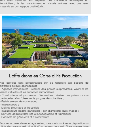
sont aussi sensibles aux requêtes des marketeurs touristiques et
immobiliers ; ils les transforment en visuels uniques avec une rare
maestria au bon rapport qualité/prix..
L'offre drone en Corse d'Iris Production
Nos services sont personnalisés afin de répondre aux besoins de
différents acteurs économiques
- Agences immobilières : réaliser des photos surprenantes, valoriser les
visites virtuelles et les annonces immobilières
- Constructeurs et promoteurs d’immeubles : réaliser des prises de vue
continuelles afin d’observer le progrès des chantiers ;
- Établissement de commerce ;
- Investisseurs ;
- Maîtres d’ouvrage et industriels ;
- Investisseurs locatifs particuliers : afin d’améliorer leurs images ;
- Services administratifs liés à la topographie et l’immobilier ;
- Cabinets de génie civil et d’architecture.
Pour votre projet de reportage aérien, nous mettons à votre disposition un
pilote de drone agréé, doublé d’un cadreur hors pair. Vous pouvez faire