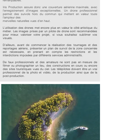
remarquables.
Iris Production assure donc une couverture aérienne maximale, avec
l'enregistrement d'images exceptionnelles. Un drone professionnel
permet des survols hors du commun qui mettent en valeur toute
l'ampleur des
merveilles naturelles vues d'en haut.
L’utilisation des drones met encore plus en valeur le côté artistique du
métier. Les images prises par un pilote de drone sont recommandées
pour mieux valoriser votre projet, si vous souhaitez sublimer vos
visuels.
D’ailleurs, avant de commencer la réalisation des tournages et des
reportages aériens, présenter un plan de survol de la zone concernée
est nécessaire, en prenant en compte les restrictions et les
interdictions imposées par différents services administratifs.
De faux professionnels et des amateurs ne sont pas en mesure de
filmer ou photographier un lieu, des constructions en cours ou encore
des sites touristiques vues du ciel. Les télépilotes doivent être un vrai
professionnel de la photo et vidéo, de la production ainsi que de la
post-production.