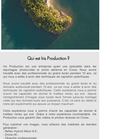
Qui est Iris Production ?
Iris Production est une entreprise ayant une spécialité dans les
reportages photo/vidéo et photo aérienne en Corse. Nous avons
travaillé avec des professionnels du grand écran pendant 10 ans, ce
qui nous a aidés à avoir des techniques de captation spécifiques.
Nous avons travaillé avec des professionnels du grand écran et du
domaine audiovisuel pendant 10 ans, ce qui nous a aidés à avoir des
techniques de captation spécifiques. Cette expérience nous a permis
d’avoir les capacités de donner le meilleur rendu qui soit, depuis
l'enregistrement d'images sous toutes leurs formes jusqu'au montage
vidéo qui leur donnera toute leur puissance. C'est ce sens du détail et
notre œil expérimenté qui assure un impact maximum
.
Cette expérience nous a permis d’avoir les capacités de donner le
meilleur rendu qui soit. Grâce à notre expérience incontestable, Iris
Production vous garantit des vidéos et photos réussies en Corse.
Pour sublimer vos images, nous utilisons des matériels de dernière
génération :
- Reflex Hybrid Nikon 8 K ;
- Drone 5K ;
- Objectifs professionnels ;