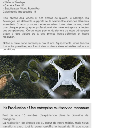
- Slider à Timelaps;
- Caméra Raw 4K ;
- Stabilisateur Vidéo Ronin Pro.
Calorimétrie impeccable !!!!
Pour obtenir des vidéos et des photos de qualité, le cadrage, les
éclairages, les différents supports ou la colorimétrie sont des éléments
essentiels. Si nous pouvons mettre en valeur toute prise de vue, c’est
que chaque photographe professionnel de notre entreprise a toutes
ces compétences. Ce qui nous permet également de nous démarquer
grâce à des vidéos ou à des photos haute-définition et haute
résolution.
Grâce à notre Labo numérique pro et nos équipements, nous faisons
tout notre possible pour fournir des couleurs vives et réelles selon vos
conditions.
Iris Production : Une entreprise multiservice reconnue
Fort de nos 10 années d’expérience dans le domaine de
l'imagerie.
La réalisation de photos est au cœur de notre métier, mais nous
travaillons avec tout le panel qu'offre le travail de l'image sous