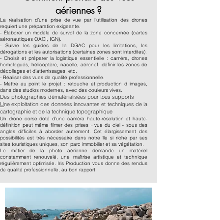
aériennes ?
La réalisation d’une prise de vue par l’utilisation des drones
requiert une préparation exigeante.
- Élaborer un modèle de survol de la zone concernée (cartes
aéronautiques OACI, IGN).
- Suivre les guides de la DGAC pour les limitations, les
dérogations et les autorisations (certaines zones sont interdites).
- Choisir et préparer la logistique essentielle : caméra, drones
homologués, hélicoptère, nacelle, aéronef, définir les zones de
décollages et d’atterrissages, etc.
- Réaliser des vues de qualité professionnelle.
- Mettre au point le projet : retouche et production d images,
dans des studios modernes, avec des couleurs vives.
Des photographies dématérialisées pour tous supports
U
ne exploitation des données innovantes et techniques de la
cartographie et de la technique topographique
Un drone corse doté d’une caméra haute-résolution et haute-
définition peut même filmer des prises « vue du ciel » sous des
angles difficiles à aborder autrement. Cet élargissement des
possibilités est très nécessaire dans notre île si riche par ses
sites touristiques uniques, son parc immobilier et sa végétation.
Le métier de la photo aérienne demande un matériel
constamment renouvelé, une maîtrise artistique et technique
régulièrement optimisée. Iris Production vous donne des rendus
de qualité professionnelle, au bon rapport.