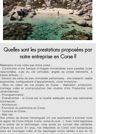
Quelles sont les prestations proposées par
notre entreprise en Corse ?
Réalisation d’une vidéo par drone corse ;
- Constitution d’une banque d images immobilières sans pareilles (vues
rapprochées, vues du ciel verticales, angles de prises détonants, à
basse altitude…) ;
- Solution de vente de bien immobilier performante : site interactif, réalité
augmentée, configurations d’appartements, visite immersive ;
- ​
Mise en valeur de vos projets en Corse : réalisation, production,
montage vidéo et post-production (les studios d’Iris Production sont
ultramodernes)
- Photogrammétrie ;
- Événementiel : la Corse est la localité adéquate pour des séminaires
d’entreprise ;
- Architecture ;
- Promotion du patrimoine en Corse ;
- Tourisme en Corse ;
- Web clip.
Nos pilotes de drones homologués ont une autorisation à survoler toute
la région de Corse (Haute Corse, corse-du-sud…). Avec notre logistique
à la pointe de la technologie, nous avons pu cumuler des centaines
d’heure de survol. En plus, nos télépilotes en Corse sont fantastiques
dans les tournages vidéo et les reportages photo dédiés à leur île. Ils