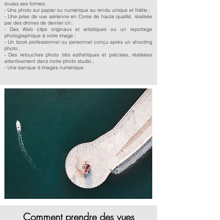
toutes ses formes:
- Une photo sur papier ou numérique au rendu unique et fidèle ;
- Une prise de vue aérienne en Corse de haute qualité, réalisée
par des drones de dernier cri ;
- Des Web clips originaux et artistiques ou un reportage
photographique à votre image ;
- Un book professionnel ou personnel conçu après un shooting
photo ;
- Des retouches photo très esthétiques et précises, réalisées
attentivement dans notre photo studio ;
- Une banque d images numérique.
Comment prendre des vues