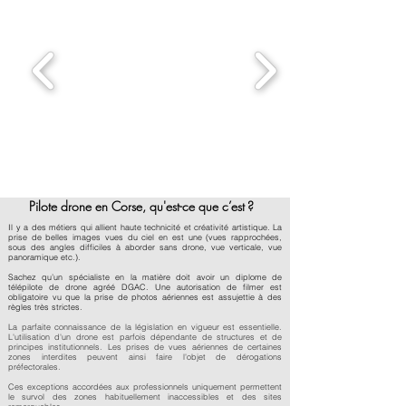
Pilote drone en Corse, qu'est-ce que c’est ?
Il y a des métiers qui allient haute technicité et créativité artistique. La
prise de belles images vues du ciel en est une (vues rapprochées,
sous des angles difficiles à aborder sans drone, vue verticale, vue
panoramique etc.).
Sachez qu’un spécialiste en la matière doit avoir un diplome de
télépilote de drone agréé DGAC. Une autorisation de filmer est
obligatoire vu que la prise de photos aériennes est assujettie à des
règles très strictes.
La parfaite connaissance de la législation en vigueur est essentielle.
L'utilisation d'un drone est parfois dépendante de structures et de
principes institutionnels. Les prises de vues aériennes de certaines
zones interdites peuvent ainsi faire l'objet de dérogations
préfectorales.
Ces exceptions accordées aux professionnels uniquement permettent
le survol des zones habituellement inaccessibles et des sites