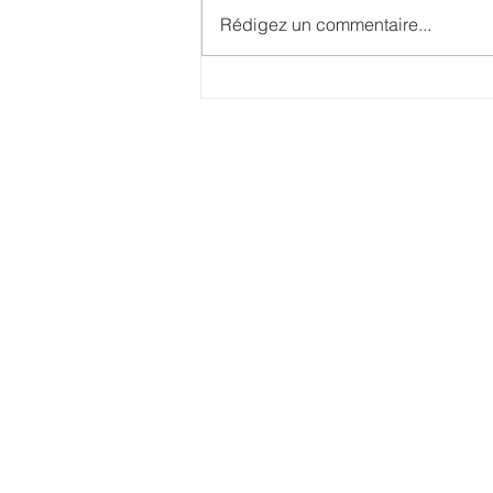
Rédigez un commentaire...
Explorez la beauté de l'immobilier en
Corse à travers notre dernier reportage
photo ! Photographe Immobilier corse
© 2020 par I