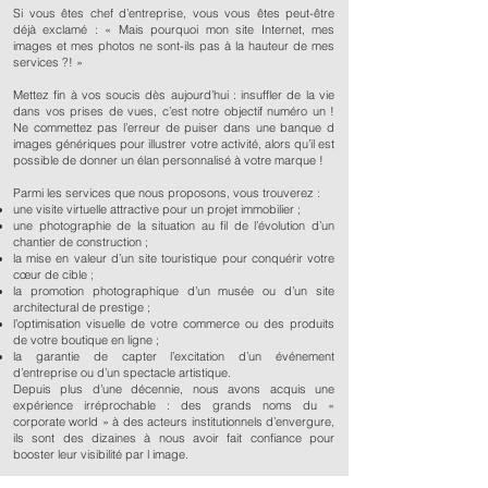
Si vous êtes chef d’entreprise, vous vous êtes peut-être
déjà exclamé : « Mais pourquoi mon site Internet, mes
images et mes photos ne sont-ils pas à la hauteur de mes
services ?! »
Mettez fin à vos soucis dès aujourd’hui : insuffler de la vie
dans vos prises de vues, c’est notre objectif numéro un !
Ne commettez pas l’erreur de puiser dans une banque d
images génériques pour illustrer votre activité, alors qu’il est
possible de donner un élan personnalisé à votre marque !
Parmi les services que nous proposons, vous trouverez :
une visite virtuelle attractive pour un projet immobilier ;
une photographie de la situation au fil de l’évolution d’un
chantier de construction ;
la mise en valeur d’un site touristique pour conquérir votre
cœur de cible ;
la promotion photographique d’un musée ou d’un site
architectural de prestige ;
l’optimisation visuelle de votre commerce ou des produits
de votre boutique en ligne ;
la garantie de capter l’excitation d’un événement
d’entreprise ou d’un spectacle artistique.
Depuis plus d’une décennie, nous avons acquis une
expérience irréprochable : des grands noms du «
corporate world » à des acteurs institutionnels d’envergure,
ils sont des dizaines à nous avoir fait confiance pour
booster leur visibilité par l image.