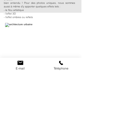
bien entendu ! Pour des photos uniques, nous sommes
aussi à même d’y apporter quelques effets tels :
- le flou artistique
- l’effet 3D
- l’effet ombres ou reflets
E-mail
Téléphone
L'événementiel mis à l'honneur
Innovez par rapport à vos concurrents en diffusant des images
originales et sensuelles. Évitez les photos issues d'une banque
d'images et offrez à vos clients l'expérience qu'ils méritent. La
transcendance visuelle est la clé de la réussite de votre
communication.
Votre photographe pro peut aussi se déplacer pour la couverture
d’un cocktail ou de tout autre événement. Si vous souhaitez
mieux faire connaître votre entreprise, recourez au reportage-
photo. Les clichés pourront être pris sur le vif sur votre site, au-