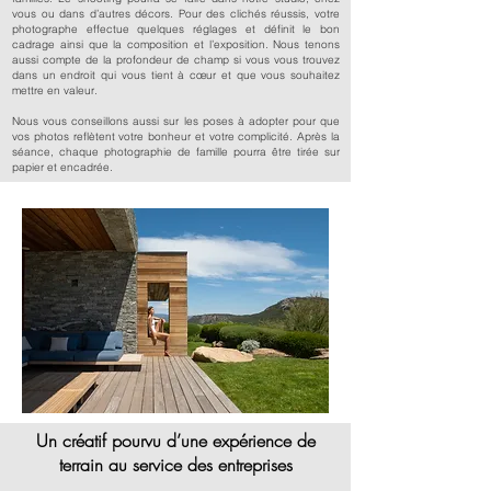
vous ou dans d’autres décors. Pour des clichés réussis, votre
photographe effectue quelques réglages et définit le bon
cadrage ainsi que la composition et l’exposition. Nous tenons
aussi compte de la profondeur de champ si vous vous trouvez
dans un endroit qui vous tient à cœur et que vous souhaitez
mettre en valeur.
Nous vous conseillons aussi sur les poses à adopter pour que
vos photos reflètent votre bonheur et votre complicité. Après la
séance, chaque photographie de famille pourra être tirée sur
papier et encadrée.
Un créatif pourvu d’une expérience de
terrain au service des entreprises