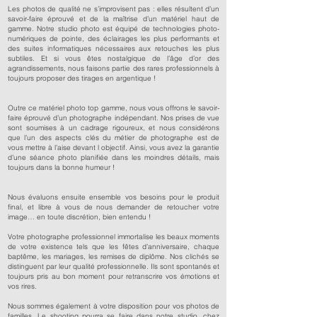
Les photos de qualité ne s’improvisent pas : elles résultent d’un
savoir-faire éprouvé et de la maîtrise d’un matériel haut de
gamme. Notre studio photo est équipé de technologies photo-
numériques de pointe, des éclairages les plus performants et
des suites informatiques nécessaires aux retouches les plus
subtiles. Et si vous êtes nostalgique de l’âge d’or des
agrandissements, nous faisons partie des rares professionnels à
toujours proposer des tirages en argentique !
Outre ce matériel photo top gamme, nous vous offrons le savoir-
faire éprouvé d’un photographe indépendant. Nos prises de vue
sont soumises à un cadrage rigoureux, et nous considérons
que l’un des aspects clés du métier de photographe est de
vous mettre à l’aise devant l objectif. Ainsi, vous avez la garantie
d’une séance photo planifiée dans les moindres détails, mais
toujours dans la bonne humeur !
Nous évaluons ensuite ensemble vos besoins pour le produit
final, et libre à vous de nous demander de retoucher votre
image… en toute discrétion, bien entendu !
Votre photographe professionnel immortalise les beaux moments
de votre existence tels que les fêtes d’anniversaire, chaque
baptême, les mariages, les remises de diplôme. Nos clichés se
distinguent par leur qualité professionnelle. Ils sont spontanés et
toujours pris au bon moment pour retranscrire vos émotions et
vos rires.
Nous sommes également à votre disposition pour vos photos de
familles. Le shooting pourra se faire dans notre studio, chez