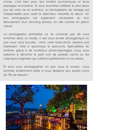
chose, c’est bien pour leur lumière enchanteuse et leurs
paysages envoûtants. Si vous souhaitez célébrer le plus beau
jour de votre vie en extérieur, un photographe de mariage est
indispensable pour saisir la splendeur naturelle du décor. Un
bon photographe est également nécessaire au bon
déroulement d’un shooting photos, en ville comme en pleine
nature.
Le photographe portraitiste ne se contente pas de vous
enfermer dans un studio, il sait vous rendre photogénique où
que vous vous trouviez : ainsi, votre book photo laissera une
impression forte à quiconque le parcourra. Spécialistes du
territoire grâce à de nombreux photo-reportages, nous vous
aiderons à dénicher le petit coin de paradis caché ou les
calanques originales qui colleront parfaitement à vos désirs.
Et pour vous photographier où que vous le vouliez, nous
sommes évidemment prêts à nous déplacer aux quatre coins
de l’Île de beauté !