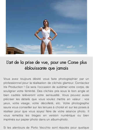
L’art de la prise de vue, pour une Corse plus
éblouissante que jamais
Vous avez toujours désiré vous faire photographier par un
professionnel pour la réalisation de clichés glamour. Contactez
Iris Production ! Ce sera l’occasion de sublimer votre corps, de
souligner votre féminité. Des clichés pris sous le bon angle et
bien cadrés relèveront votre sensualité. Vous pouvez aussi
préciser les détails que vous voulez mettre en valeur : vos
yeux, votre visage, votre décolleté, etc. Votre photographe
saura vous conseiller sur les tenues à choisir et sur les poses à
réaliser pour que vous soyez fière de votre séance photo. Il
vous remettra les tirages en version numérique ou bien
imprimés sur papier photo dans un album-photo.
Si les alentours de Porto Vecchio sont réputés pour quelque