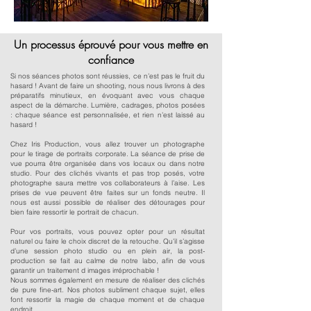
Un processus éprouvé pour vous mettre en
confiance
Si nos séances photos sont réussies, ce n’est pas le fruit du
hasard ! Avant de faire un shooting, nous nous livrons à des
préparatifs minutieux, en évoquant avec vous chaque
aspect de la démarche. Lumière, cadrages, photos posées
: chaque séance est personnalisée, et rien n’est laissé au
hasard !
Chez Iris Production, vous allez trouver un photographe
pour le tirage de portraits corporate. La séance de prise de
vue pourra être organisée dans vos locaux ou dans notre
studio. Pour des clichés vivants et pas trop posés, votre
photographe saura mettre vos collaborateurs à l’aise. Les
prises de vue peuvent être faites sur un fonds neutre. Il
nous est aussi possible de réaliser des détourages pour
bien faire ressortir le portrait de chacun.
Pour vos portraits, vous pouvez opter pour un résultat
naturel ou faire le choix discret de la retouche. Qu’il s’agisse
d’une session photo studio ou en plein air, la post-
production se fait au calme de notre labo, afin de vous
garantir un traitement d images irréprochable !
Nous sommes également en mesure de réaliser des clichés
de pure fine-art. Nos photos subliment chaque sujet, elles
font ressortir la magie de chaque moment et de chaque
endroit.