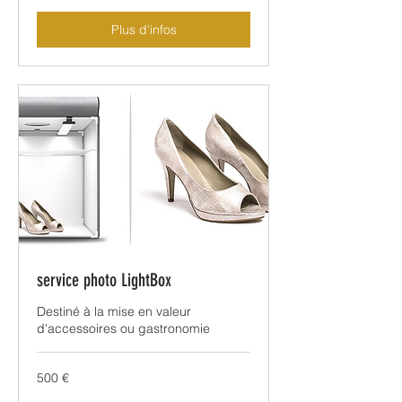
Plus d'infos
service photo LightBox
Destiné à la mise en valeur
d'accessoires ou gastronomie
500
500 €
euros