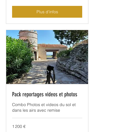
Plus d'infos
Pack reportages videos et photos
Combo Photos et videos du sol et
dans les airs avec remise
1 200
1 200 €
euros