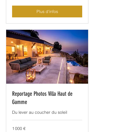
Plus d'infos
Reportage Photos Villa Haut de
Gamme
Du lever au coucher du soleil
1 000
1 000 €
euros