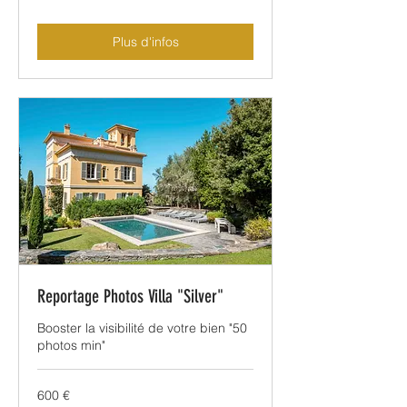
Plus d'infos
Reportage Photos Villa "Silver"
Booster la visibilité de votre bien "50
photos min"
600
600 €
euros