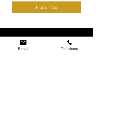
Plus d'infos
E-mail
Téléphone
PHOTO
Mettez votre projet en valeur
grâce au reportag
e Photo /
Video
PLUS D'INFOS